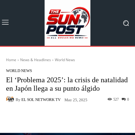
Home
News & Headlines
World News
WORLD NEWS
El ‘Problema 2025’: la crisis de natalidad
en Japón llega a su punto álgido
By
EL SOL NETWORK TV
527
0
May 25, 2025
Facebook
X
Pinterest
What