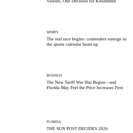
Visions, One Decision for Kissimmee
SPORTS
The real race begins: contenders emerge as
the sports calendar heats up
BUSINESS
The New Tariff War Has Begun—and
Florida May Feel the Price Increases First
FLORIDA
THE SUN POST DECIDES 2026